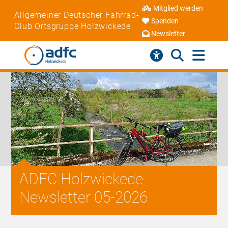
Mitglied werden
Allgemeiner Deutscher Fahrrad-
Spenden
Club Ortsgruppe Holzwickede
Newsletter
ADFC Holzwickede
Newsletter 05-2026