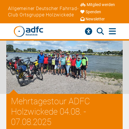
Mitglied werden
Allgemeiner Deutscher Fahrrad-
Spenden
Club Ortsgruppe Holzwickede
Newsletter
Mehrtagestour ADFC
Holzwickede 04.08. -
07.08.2025